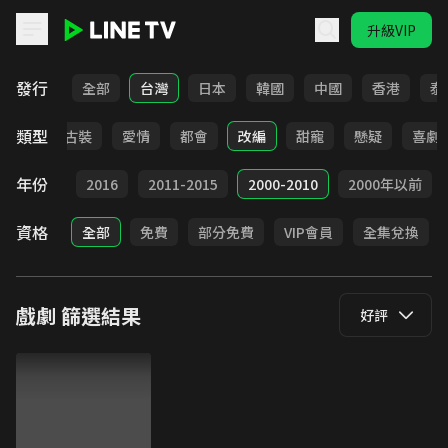
升級VIP
LINE TV - 戲劇
發行
全部
台灣
日本
韓國
中國
香港
泰
類型
家庭
古裝
愛情
都會
改編
甜寵
懸疑
喜劇
年份
2017
2016
2011-2015
2000-2010
2000年以前
資格
全部
免費
部分免費
VIP會員
全集兌換
戲劇
篩選結果
好評