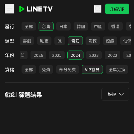
升級VIP
LINE TV - 戲劇
發行
全部
台灣
日本
韓國
中國
香港
泰
類型
懸疑
喜劇
勵志
BL
奇幻
驚悚
療癒
仙俠
年份
全部
2026
2025
2024
2023
2022
202
資格
全部
免費
部分免費
VIP會員
全集兌換
戲劇
篩選結果
好評