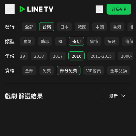
升級VIP
LINE TV - 戲劇
發行
全部
台灣
日本
韓國
中國
香港
泰
類型
懸疑
喜劇
勵志
BL
奇幻
驚悚
療癒
仙俠
年份
020
2019
2018
2017
2016
2011-2015
2000-2
資格
全部
免費
部分免費
VIP會員
全集兌換
戲劇
篩選結果
最新