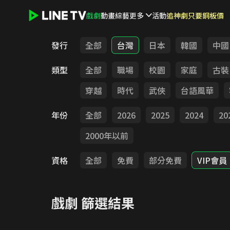
戲劇
動畫
綜藝
更多
活動
追神劇只要銅板價
LINE TV - 戲劇
發行
全部
台灣
日本
韓國
中國
類型
全部
職場
校園
家庭
古裝
穿越
時代
武俠
台語風華
年份
全部
2026
2025
2024
20
2000年以前
資格
全部
免費
部分免費
VIP會員
戲劇
篩選結果