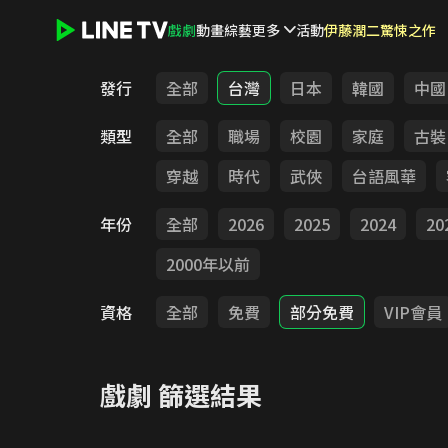
戲劇
動畫
綜藝
更多
活動
伊藤潤二驚悚之作
LINE TV - 戲劇
發行
全部
台灣
日本
韓國
中國
類型
全部
職場
校園
家庭
古裝
穿越
時代
武俠
台語風華
年份
全部
2026
2025
2024
20
2000年以前
資格
全部
免費
部分免費
VIP會員
戲劇
篩選結果