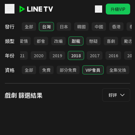
升級VIP
LINE TV - 戲劇
發行
全部
台灣
日本
韓國
中國
香港
泰
類型
古裝
愛情
都會
改編
甜寵
懸疑
喜劇
勵志
年份
022
2021
2020
2019
2018
2017
2016
201
資格
全部
免費
部分免費
VIP會員
全集兌換
戲劇
篩選結果
好評