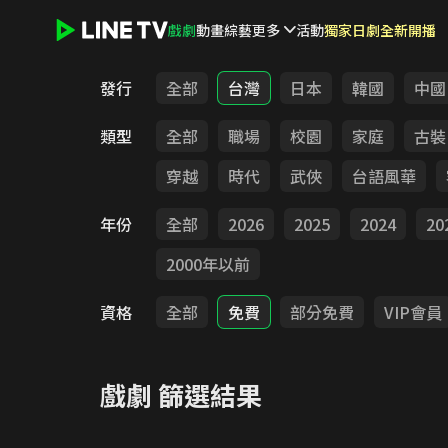
戲劇
動畫
綜藝
更多
活動
獨家日劇全新開播
LINE TV - 戲劇
發行
全部
台灣
日本
韓國
中國
類型
全部
職場
校園
家庭
古裝
穿越
時代
武俠
台語風華
年份
全部
2026
2025
2024
20
2000年以前
資格
全部
免費
部分免費
VIP會員
戲劇
篩選結果