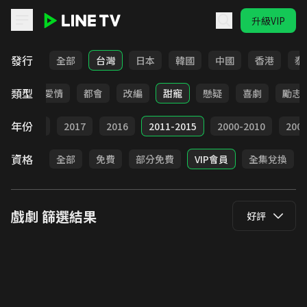
升級VIP
LINE TV - 戲劇
發行
全部
台灣
日本
韓國
中國
香港
泰
類型
古裝
愛情
都會
改編
甜寵
懸疑
喜劇
勵志
年份
9
2018
2017
2016
2011-2015
2000-2010
20
資格
全部
免費
部分免費
VIP會員
全集兌換
戲劇
篩選結果
好評