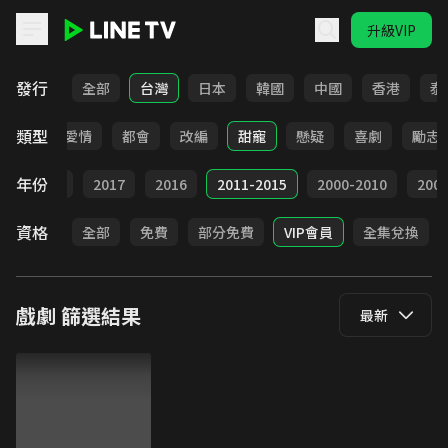
升級VIP
LINE TV - 戲劇
發行
全部
台灣
日本
韓國
中國
香港
泰
類型
古裝
愛情
都會
改編
甜寵
懸疑
喜劇
勵志
年份
9
2018
2017
2016
2011-2015
2000-2010
20
資格
全部
免費
部分免費
VIP會員
全集兌換
戲劇
篩選結果
最新