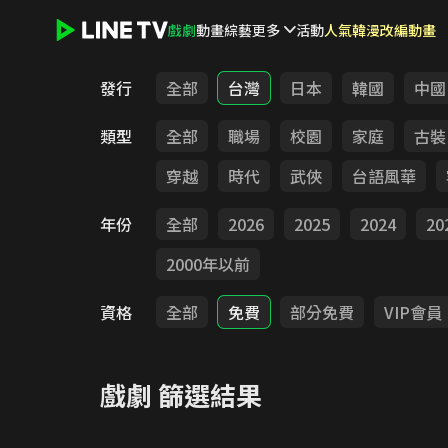
戲劇
動畫
綜藝
更多
活動
人氣韓漫改編動畫
LINE TV - 戲劇
發行
全部
台灣
日本
韓國
中國
類型
全部
職場
校園
家庭
古裝
穿越
時代
武俠
台語風華
年份
全部
2026
2025
2024
20
2000年以前
資格
全部
免費
部分免費
VIP會員
戲劇
篩選結果