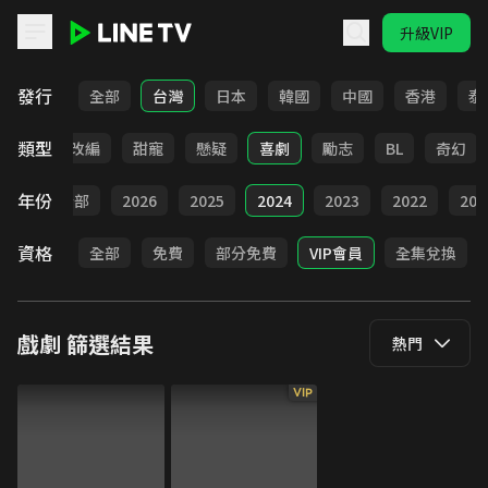
升級VIP
LINE TV - 戲劇
發行
全部
台灣
日本
韓國
中國
香港
泰
類型
都會
改編
甜寵
懸疑
喜劇
勵志
BL
奇幻
年份
全部
2026
2025
2024
2023
2022
202
資格
全部
免費
部分免費
VIP會員
全集兌換
戲劇
篩選結果
熱門
VIP