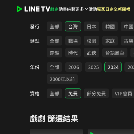
戲劇
動畫
綜藝
更多
活動
獨家日劇全新開播
LINE TV - 戲劇
發行
全部
台灣
日本
韓國
中國
類型
全部
職場
校園
家庭
古裝
穿越
時代
武俠
台語風華
年份
全部
2026
2025
2024
20
2000年以前
資格
全部
免費
部分免費
VIP會員
戲劇
篩選結果