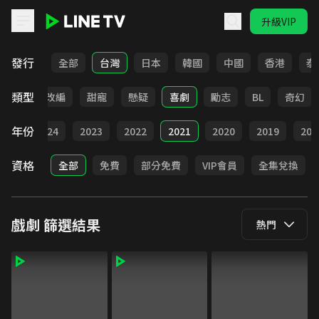
升級VIP
LINE TV - 戲劇
發行
全部
台灣
日本
韓國
中國
香港
泰
類型
都會
改編
甜寵
懸疑
喜劇
勵志
BL
奇幻
年份
025
2024
2023
2022
2021
2020
2019
201
資格
全部
免費
部分免費
VIP會員
全集兌換
戲劇
篩選結果
熱門