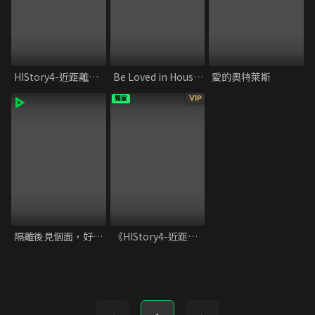
HIStory4-近距離愛上你
Be Loved in House 約·定-I Do
愛的奧特萊斯
VIP
獨家
隔離後見個面，好嗎？
《HIStory4-近距離愛上你》幕後花絮