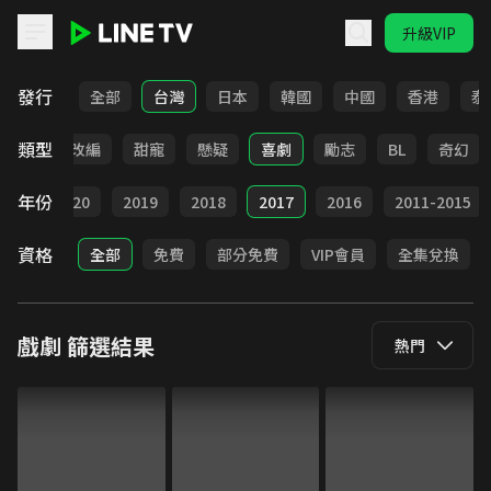
升級VIP
LINE TV - 戲劇
發行
全部
台灣
日本
韓國
中國
香港
泰
類型
都會
改編
甜寵
懸疑
喜劇
勵志
BL
奇幻
年份
021
2020
2019
2018
2017
2016
2011-2015
資格
全部
免費
部分免費
VIP會員
全集兌換
戲劇
篩選結果
熱門