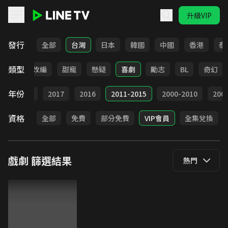
升級VIP
LINE TV - 戲劇
發行
全部
台灣
日本
韓國
中國
香港
泰
類型
都會
改編
甜寵
懸疑
喜劇
勵志
BL
奇幻
年份
9
2018
2017
2016
2011-2015
2000-2010
20
資格
全部
免費
部分免費
VIP會員
全集兌換
戲劇
篩選結果
熱門