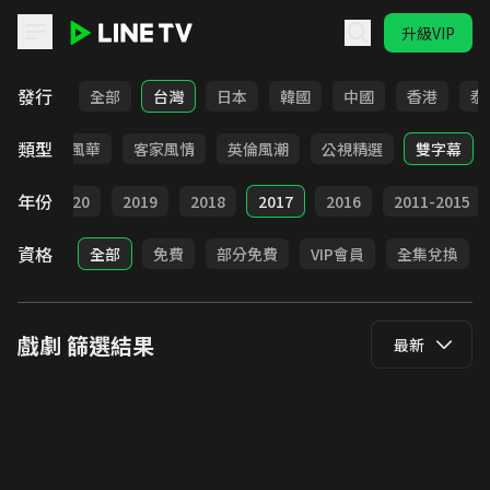
升級VIP
LINE TV - 戲劇
發行
全部
台灣
日本
韓國
中國
香港
泰
類型
俠
台語風華
客家風情
英倫風潮
公視精選
雙字幕
年份
021
2020
2019
2018
2017
2016
2011-2015
資格
全部
免費
部分免費
VIP會員
全集兌換
戲劇
篩選結果
最新