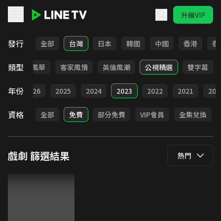
升級VIP
LINE TV - 戲劇
發行
全部
台灣
日本
韓國
中國
香港
泰
類型
俠
台語風華
客家風情
英倫風潮
公視精選
雙字幕
年份
全部
2026
2025
2024
2023
2022
2021
202
資格
全部
免費
部分免費
VIP會員
全集兌換
戲劇
篩選結果
熱門