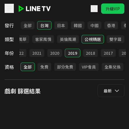
升級VIP
LINE TV - 戲劇
發行
全部
台灣
日本
韓國
中國
香港
泰
類型
俠
台語風華
客家風情
英倫風潮
公視精選
雙字幕
年份
023
2022
2021
2020
2019
2018
2017
201
資格
全部
免費
部分免費
VIP會員
全集兌換
戲劇
篩選結果
最新