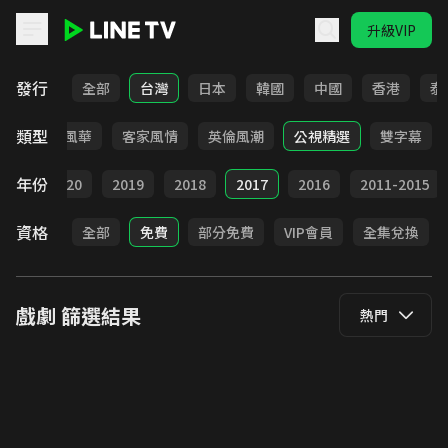
升級VIP
LINE TV - 戲劇
發行
全部
台灣
日本
韓國
中國
香港
泰
類型
俠
台語風華
客家風情
英倫風潮
公視精選
雙字幕
年份
021
2020
2019
2018
2017
2016
2011-2015
資格
全部
免費
部分免費
VIP會員
全集兌換
戲劇
篩選結果
熱門