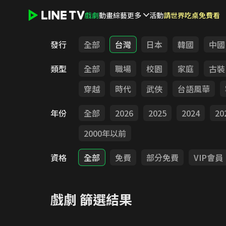
戲劇
動畫
綜藝
更多
活動
請世界吃桌免費看
LINE TV - 戲劇
發行
全部
台灣
日本
韓國
中國
類型
全部
職場
校園
家庭
古裝
穿越
時代
武俠
台語風華
年份
全部
2026
2025
2024
20
2000年以前
資格
全部
免費
部分免費
VIP會員
戲劇
篩選結果