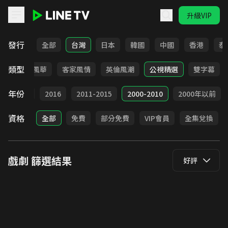
升級VIP
LINE TV - 戲劇
發行
全部
台灣
日本
韓國
中國
香港
泰
類型
俠
台語風華
客家風情
英倫風潮
公視精選
雙字幕
年份
2017
2016
2011-2015
2000-2010
2000年以前
資格
全部
免費
部分免費
VIP會員
全集兌換
戲劇
篩選結果
好評