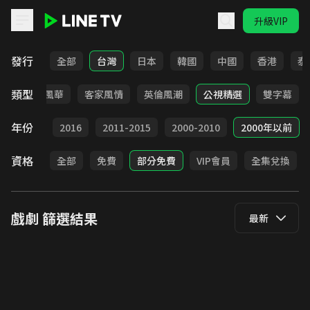
升級VIP
LINE TV - 戲劇
發行
全部
台灣
日本
韓國
中國
香港
泰
類型
俠
台語風華
客家風情
英倫風潮
公視精選
雙字幕
年份
2017
2016
2011-2015
2000-2010
2000年以前
資格
全部
免費
部分免費
VIP會員
全集兌換
戲劇
篩選結果
最新