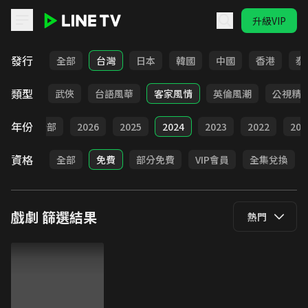
升級VIP
LINE TV - 戲劇
發行
全部
台灣
日本
韓國
中國
香港
泰
類型
時代
武俠
台語風華
客家風情
英倫風潮
公視精
年份
全部
2026
2025
2024
2023
2022
202
資格
全部
免費
部分免費
VIP會員
全集兌換
戲劇
篩選結果
熱門