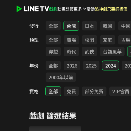
戲劇
動畫
綜藝
更多
活動
追神劇只要銅板價
LINE TV - 戲劇
發行
全部
台灣
日本
韓國
中國
類型
全部
職場
校園
家庭
古裝
穿越
時代
武俠
台語風華
年份
全部
2026
2025
2024
20
2000年以前
資格
全部
免費
部分免費
VIP會員
戲劇
篩選結果