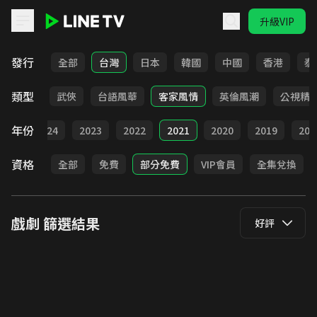
升級VIP
LINE TV - 戲劇
發行
全部
台灣
日本
韓國
中國
香港
泰
類型
時代
武俠
台語風華
客家風情
英倫風潮
公視精
年份
025
2024
2023
2022
2021
2020
2019
201
資格
全部
免費
部分免費
VIP會員
全集兌換
戲劇
篩選結果
好評