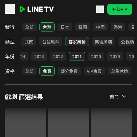
升級VIP
LINE TV - 戲劇
發行
全部
台灣
日本
韓國
中國
香港
泰
類型
時代
武俠
台語風華
客家風情
英倫風潮
公視精
年份
025
2024
2023
2022
2021
2020
2019
201
資格
全部
免費
部分免費
VIP會員
全集兌換
戲劇
篩選結果
熱門