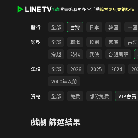
戲劇
動畫
綜藝
更多
活動
追神劇只要銅板價
LINE TV - 戲劇
發行
全部
台灣
日本
韓國
中國
類型
全部
職場
校園
家庭
古裝
穿越
時代
武俠
台語風華
年份
全部
2026
2025
2024
20
2000年以前
資格
全部
免費
部分免費
VIP會員
戲劇
篩選結果