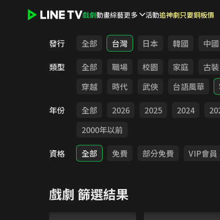
戲劇
動畫
綜藝
更多
活動
追神劇只要銅板價
LINE TV - 戲劇
發行
全部
台灣
日本
韓國
中國
類型
全部
職場
校園
家庭
古裝
穿越
時代
武俠
台語風華
年份
全部
2026
2025
2024
20
2000年以前
資格
全部
免費
部分免費
VIP會員
戲劇
篩選結果