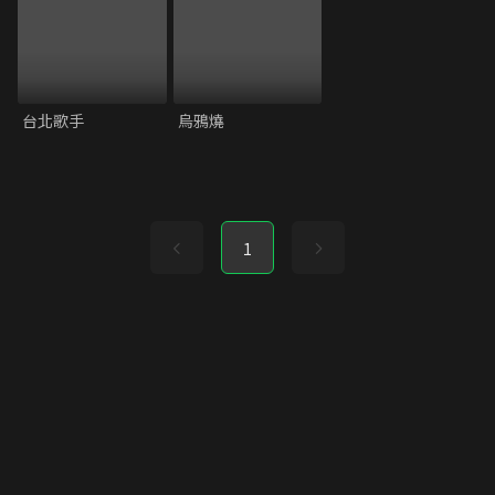
台北歌手
烏鴉燒
1