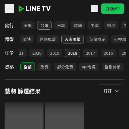
升級VIP
LINE TV - 戲劇
發行
全部
台灣
日本
韓國
中國
香港
泰
類型
時代
武俠
台語風華
客家風情
英倫風潮
公視精
年份
022
2021
2020
2019
2018
2017
2016
201
資格
全部
免費
部分免費
VIP會員
全集兌換
戲劇
篩選結果
好評