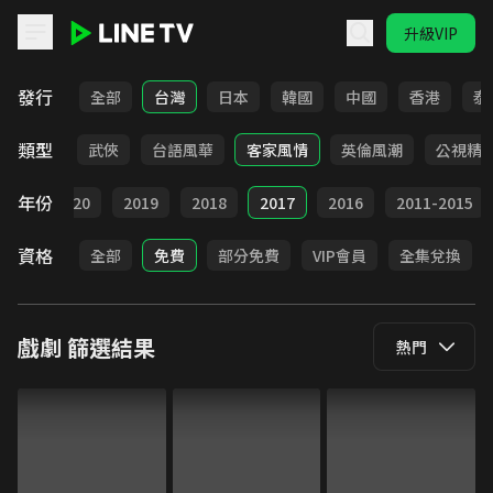
升級VIP
LINE TV - 戲劇
發行
全部
台灣
日本
韓國
中國
香港
泰
類型
時代
武俠
台語風華
客家風情
英倫風潮
公視精
年份
021
2020
2019
2018
2017
2016
2011-2015
資格
全部
免費
部分免費
VIP會員
全集兌換
戲劇
篩選結果
熱門