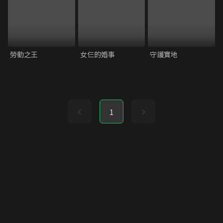
勞動之王
女仨的婚事
守護寶地
1