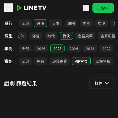
升級VIP
LINE TV - 戲劇
發行
全部
台灣
日本
韓國
中國
香港
泰
類型
療癒
仙俠
穿越
時代
武俠
台語風華
客家風情
年份
全部
2026
2025
2024
2023
2022
資格
全部
免費
部分免費
VIP會員
全集兌換
戲劇
篩選結果
好評