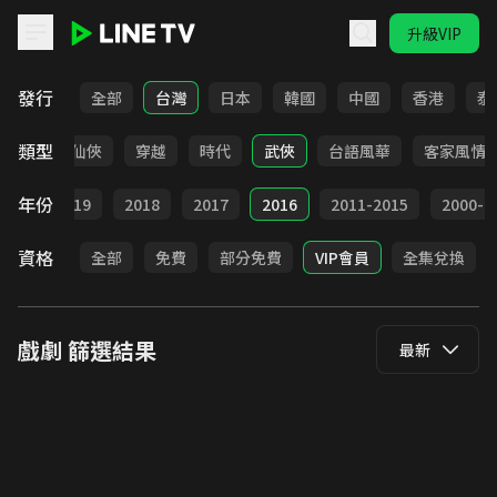
升級VIP
LINE TV - 戲劇
發行
全部
台灣
日本
韓國
中國
香港
泰
類型
療癒
仙俠
穿越
時代
武俠
台語風華
客家風情
年份
020
2019
2018
2017
2016
2011-2015
2000-2
資格
全部
免費
部分免費
VIP會員
全集兌換
戲劇
篩選結果
最新