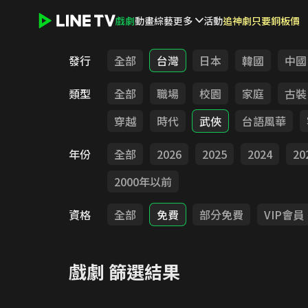
戲劇
動畫
綜藝
更多
活動
追神劇只要銅板價
LINE TV - 戲劇
發行
全部
台灣
日本
韓國
中國
類型
全部
職場
校園
家庭
古裝
穿越
時代
武俠
台語風華
年份
全部
2026
2025
2024
20
2000年以前
資格
全部
免費
部分免費
VIP會員
戲劇
篩選結果