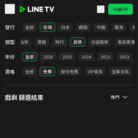
升級VIP
LINE TV - 戲劇
發行
全部
台灣
日本
韓國
中國
香港
泰
類型
療癒
仙俠
穿越
時代
武俠
台語風華
客家風情
年份
全部
2026
2025
2024
2023
2022
資格
全部
免費
部分免費
VIP會員
全集兌換
戲劇
篩選結果
熱門