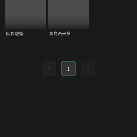
院長爸爸
寶島西米樂
1