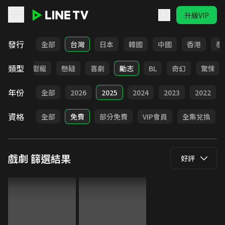
升級VIP
LINE TV - 戲劇
發行
全部
台灣
日本
韓國
中國
香港
泰
類型
改編
甜寵
懸疑
喜劇
勵志
BL
奇幻
驚悚
年份
全部
2026
2025
2024
2023
2022
資格
全部
免費
部分免費
VIP會員
全集兌換
戲劇
篩選結果
好評