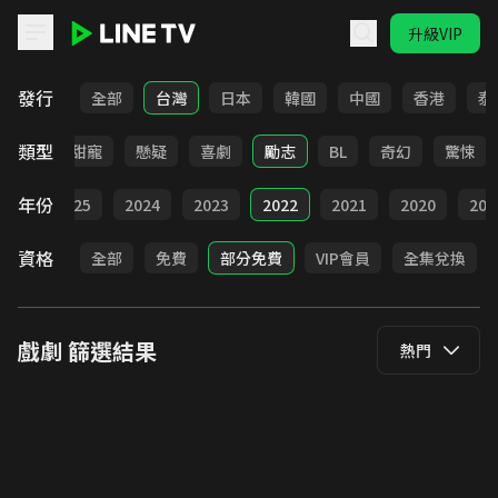
升級VIP
LINE TV - 戲劇
發行
全部
台灣
日本
韓國
中國
香港
泰
類型
改編
甜寵
懸疑
喜劇
勵志
BL
奇幻
驚悚
年份
026
2025
2024
2023
2022
2021
2020
201
資格
全部
免費
部分免費
VIP會員
全集兌換
戲劇
篩選結果
熱門