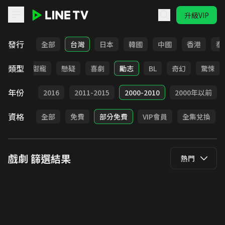
升級VIP
LINE TV - 戲劇
發行
全部
台灣
日本
韓國
中國
香港
泰
類型
改編
甜寵
懸疑
喜劇
勵志
BL
奇幻
驚悚
年份
2017
2016
2011-2015
2000-2010
2000年以前
資格
全部
免費
部分免費
VIP會員
全集兌換
戲劇
篩選結果
熱門