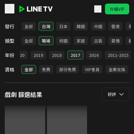
升級VIP
LINE TV - 戲劇
發行
全部
台灣
日本
韓國
中國
香港
泰
類型
全部
職場
校園
家庭
古裝
愛情
都
年份
021
2020
2019
2018
2017
2016
2011-2015
資格
全部
免費
部分免費
VIP會員
全集兌換
戲劇
篩選結果
好評