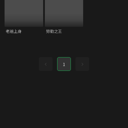
老爸上身
勞動之王
1