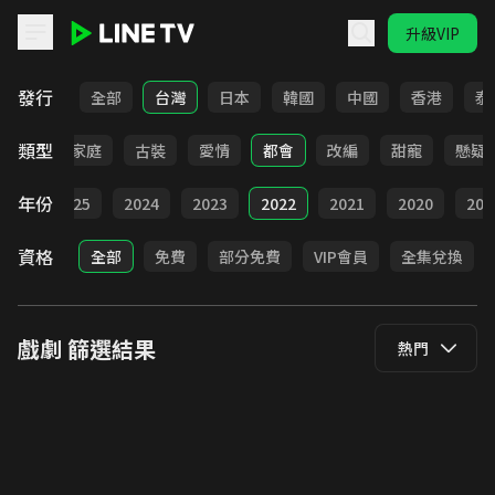
升級VIP
LINE TV - 戲劇
發行
全部
台灣
日本
韓國
中國
香港
泰
類型
校園
家庭
古裝
愛情
都會
改編
甜寵
懸疑
年份
026
2025
2024
2023
2022
2021
2020
201
資格
全部
免費
部分免費
VIP會員
全集兌換
戲劇
篩選結果
熱門