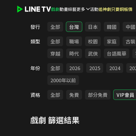
戲劇
動畫
綜藝
更多
活動
追神劇只要銅板價
LINE TV - 戲劇
發行
全部
台灣
日本
韓國
中國
類型
全部
職場
校園
家庭
古裝
穿越
時代
武俠
台語風華
年份
全部
2026
2025
2024
20
2000年以前
資格
全部
免費
部分免費
VIP會員
戲劇
篩選結果