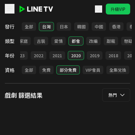
升級VIP
LINE TV - 戲劇
發行
全部
台灣
日本
韓國
中國
香港
泰
類型
校園
家庭
古裝
愛情
都會
改編
甜寵
懸疑
年份
024
2023
2022
2021
2020
2019
2018
201
資格
全部
免費
部分免費
VIP會員
全集兌換
戲劇
篩選結果
熱門