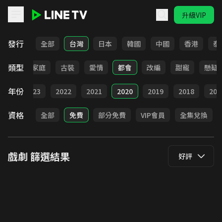
升級VIP
LINE TV - 戲劇
發行
全部
台灣
日本
韓國
中國
香港
泰
類型
校園
家庭
古裝
愛情
都會
改編
甜寵
懸疑
年份
024
2023
2022
2021
2020
2019
2018
201
資格
全部
免費
部分免費
VIP會員
全集兌換
戲劇
篩選結果
好評