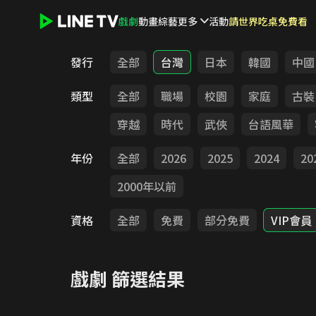
戲劇
動畫
綜藝
更多
活動
請世界吃桌免費看
LINE TV - 戲劇
發行
全部
台灣
日本
韓國
中國
類型
全部
職場
校園
家庭
古裝
穿越
時代
武俠
台語風華
年份
全部
2026
2025
2024
20
2000年以前
資格
全部
免費
部分免費
VIP會員
戲劇
篩選結果