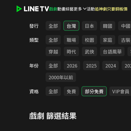
戲劇
動畫
綜藝
更多
活動
追神劇只要銅板價
LINE TV - 戲劇
發行
全部
台灣
日本
韓國
中國
類型
全部
職場
校園
家庭
古裝
穿越
時代
武俠
台語風華
年份
全部
2026
2025
2024
20
2000年以前
資格
全部
免費
部分免費
VIP會員
戲劇
篩選結果