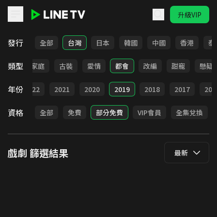
升級VIP
LINE TV - 戲劇
發行
全部
台灣
日本
韓國
中國
香港
泰
類型
校園
家庭
古裝
愛情
都會
改編
甜寵
懸疑
年份
023
2022
2021
2020
2019
2018
2017
201
資格
全部
免費
部分免費
VIP會員
全集兌換
戲劇
篩選結果
最新