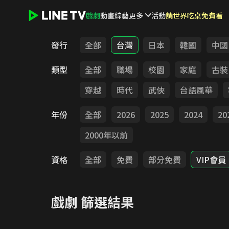
戲劇
動畫
綜藝
更多
活動
請世界吃桌免費看
LINE TV - 戲劇
發行
全部
台灣
日本
韓國
中國
類型
全部
職場
校園
家庭
古裝
穿越
時代
武俠
台語風華
年份
全部
2026
2025
2024
20
2000年以前
資格
全部
免費
部分免費
VIP會員
戲劇
篩選結果