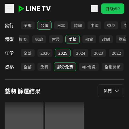
升級VIP
LINE TV - 戲劇
發行
全部
台灣
日本
韓國
中國
香港
泰
類型
職場
校園
家庭
古裝
愛情
都會
改編
甜寵
年份
全部
2026
2025
2024
2023
2022
資格
全部
免費
部分免費
VIP會員
全集兌換
戲劇
篩選結果
熱門