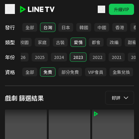
升級VIP
LINE TV - 戲劇
發行
全部
台灣
日本
韓國
中國
香港
泰
類型
職場
校園
家庭
古裝
愛情
都會
改編
甜寵
年份
全部
2026
2025
2024
2023
2022
2021
202
資格
全部
免費
部分免費
VIP會員
全集兌換
戲劇
篩選結果
好評