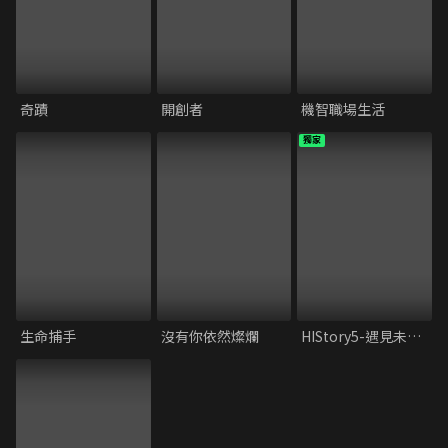
奇蹟
開創者
機智職場生活
獨家
生命捕手
沒有你依然燦爛
HIStory5-遇見未來的你