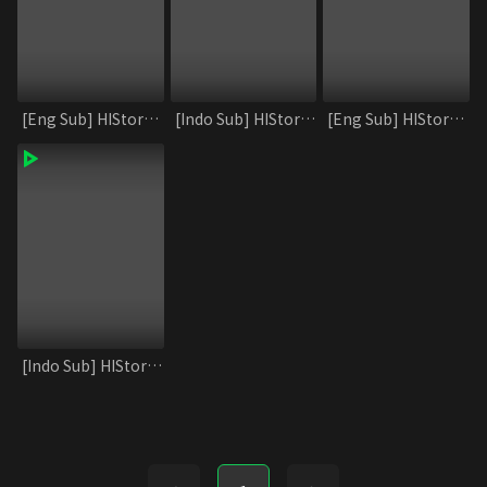
[Eng Sub] HIStory2_Crossing the Line
[Indo Sub] HIStory2_Crossing the Line
[Eng Sub] HIStory2_Shi and Fei
[Indo Sub] HIStory2_Shi and Fei