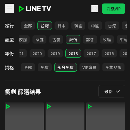
升級VIP
LINE TV - 戲劇
發行
全部
台灣
日本
韓國
中國
香港
泰
類型
職場
校園
家庭
古裝
愛情
都會
改編
甜寵
年份
022
2021
2020
2019
2018
2017
2016
201
資格
全部
免費
部分免費
VIP會員
全集兌換
戲劇
篩選結果
最新