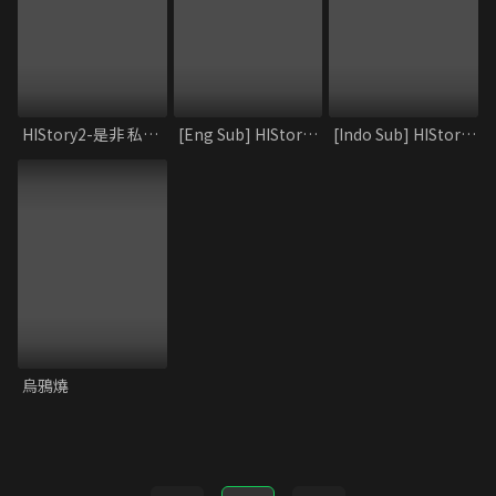
HIStory2-是非 私藏花絮
[Eng Sub] HIStory2_Shi and Fei
[Indo Sub] HIStory2_Crossing the Line
烏鴉燒