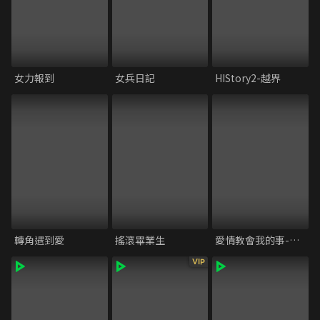
女力報到
女兵日記
HIStory2-越界
轉角遇到愛
搖滾畢業生
愛情教會我的事-秘密情人
VIP