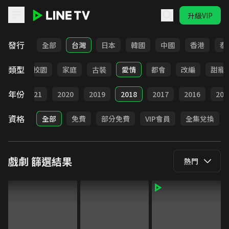
升級VIP
LINE TV - 戲劇
發行
全部
台灣
日本
韓國
中國
香港
泰
類型
職場
校園
家庭
古裝
愛情
都會
改編
甜寵
年份
022
2021
2020
2019
2018
2017
2016
201
資格
全部
免費
部分免費
VIP會員
全集兌換
戲劇
篩選結果
熱門